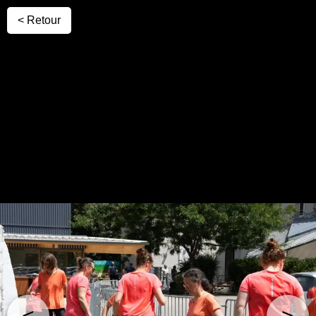
< Retour
<
>