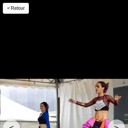
< Retour
<
>