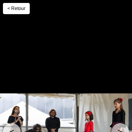
< Retour
<
>