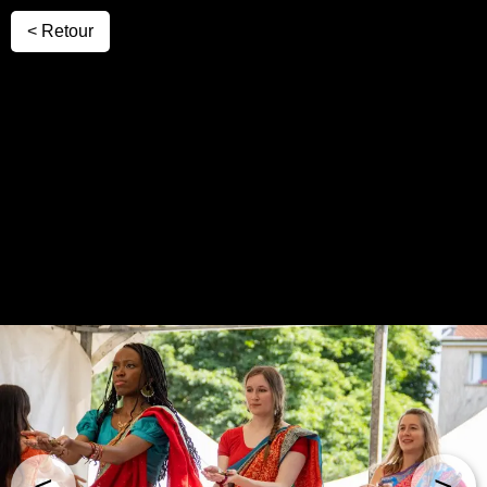
< Retour
<
>