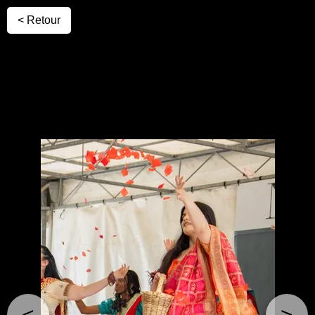
< Retour
<
>