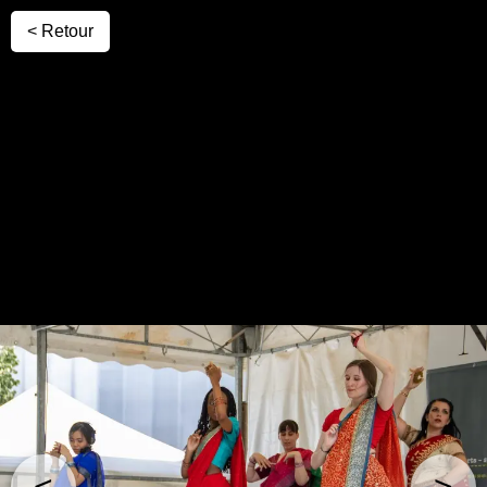
< Retour
<
>