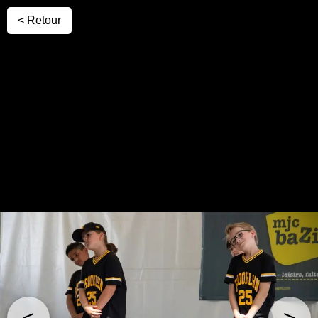
< Retour
<
>